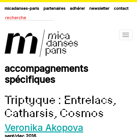
micadanses-paris
partenaires
adhérer
newsletter
contact
Togg
navig
accompagnements
spécifiques
Triptyque : Entrelacs,
Catharsis, Cosmos
Veronika Akopova
sept/dec 2016