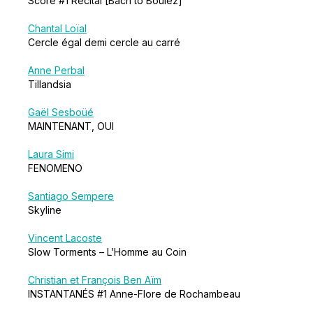
Score #1 Récital [Bach to Boulez]
Chantal Loïal
Cercle égal demi cercle au carré
Anne Perbal
Tillandsia
Gaël Sesboüé
MAINTENANT, OUI
Laura Simi
FENOMENO
Santiago Sempere
Skyline
Vincent Lacoste
Slow Torments – L’Homme au Coin
Christian et François Ben Aïm
INSTANTANÉS #1 Anne-Flore de Rochambeau