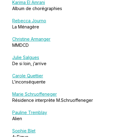
Karima El Amrani
Album de chorégraphies
Rebecca Journo
La Ménagère
Christine Armanger
MMDCD
Julie Salgues
De si loin, j’arrive
Carole Quettier
L’inconséquente
Marie Schruoffeneger
Résidence interprète M.Schruoffeneger
Pauline Tremblay
Alien
Sophie Blet
A-Tique