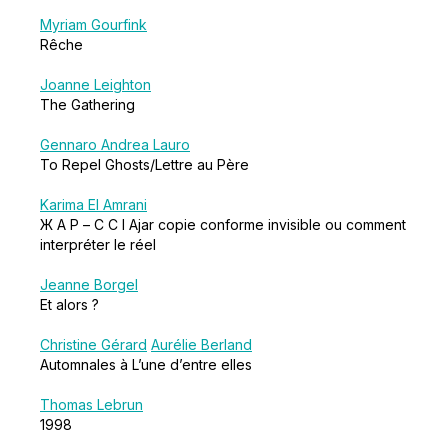
Myriam Gourfink
Rêche
Joanne Leighton
The Gathering
Gennaro Andrea Lauro
To Repel Ghosts/Lettre au Père
Karima El Amrani
Ж А Р – C C I Ajar copie conforme invisible ou comment
interpréter le réel
Jeanne Borgel
Et alors ?
Christine Gérard
Aurélie Berland
Automnales à L’une d’entre elles
Thomas Lebrun
1998