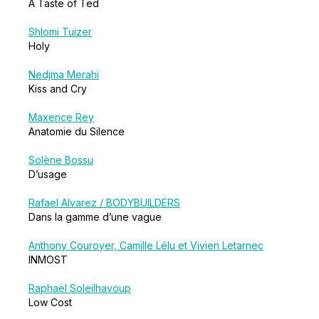
A Taste of Ted
Shlomi Tuizer
Holy
Nedjma Merahi
Kiss and Cry
Maxence Rey
Anatomie du Silence
Solène Bossu
D’usage
Rafael Alvarez / BODYBUILDERS
Dans la gamme d’une vague
Anthony Couroyer, Camille Lélu et Vivien Letarnec
INMOST
Raphaël Soleilhavoup
Low Cost