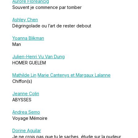
Aurore Floreancig
Souvent je commence par tomber
Ashley Chen
Dégringolade ou l’art de rester debout
Yoanna Blikman
Man
Julien-Henri Vu Van Dung
HOMER GUELEM
Mathilde Lin
Marie Cantenys et Margaux Lalanne
Chiffon(s)
Jeanne Colin
ABYSSES
Andrea Semo
Voyage Mémoire
Dorine Aguilar
Je ne crois pas que tu le saches, étude sur la pudeur