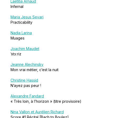
Laetitia Arnaud
Infernal
Maria Jesus Sevari
Practicability
Nadia Larina
Muages
Joachim Maudet
ˈstɔːriz
Jeanne Alechinsky
Mon vrai métier, c’est la nuit
Christine Hassid
N’ayez pas peur !
Alexandre Fandard
« Très loin, à l’horizon » (titre provisoire)
Nina Vallon et Aurélien Richard
Score #1 Récital [Bach to Boulez]