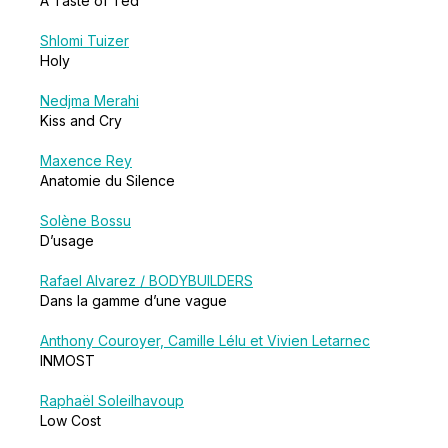
A Taste of Ted
Shlomi Tuizer
Holy
Nedjma Merahi
Kiss and Cry
Maxence Rey
Anatomie du Silence
Solène Bossu
D’usage
Rafael Alvarez / BODYBUILDERS
Dans la gamme d’une vague
Anthony Couroyer, Camille Lélu et Vivien Letarnec
INMOST
Raphaël Soleilhavoup
Low Cost