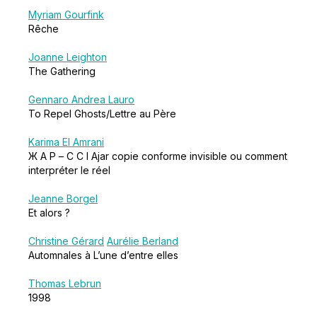
Myriam Gourfink
Rêche
Joanne Leighton
The Gathering
Gennaro Andrea Lauro
To Repel Ghosts/Lettre au Père
Karima El Amrani
Ж А Р – C C I Ajar copie conforme invisible ou comment
interpréter le réel
Jeanne Borgel
Et alors ?
Christine Gérard
Aurélie Berland
Automnales à L’une d’entre elles
Thomas Lebrun
1998