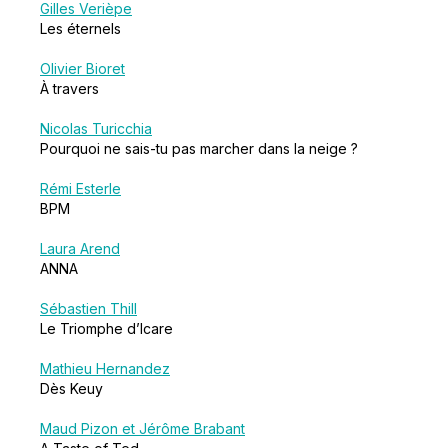
Gilles Verièpe
Les éternels
Olivier Bioret
À travers
Nicolas Turicchia
Pourquoi ne sais-tu pas marcher dans la neige ?
Rémi Esterle
BPM
Laura Arend
ANNA
Sébastien Thill
Le Triomphe d’Icare
Mathieu Hernandez
Dès Keuy
Maud Pizon et Jérôme Brabant