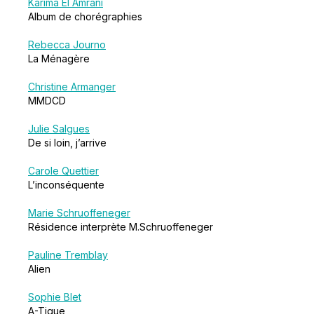
Karima El Amrani
Album de chorégraphies
Rebecca Journo
La Ménagère
Christine Armanger
MMDCD
Julie Salgues
De si loin, j’arrive
Carole Quettier
L’inconséquente
Marie Schruoffeneger
Résidence interprète M.Schruoffeneger
Pauline Tremblay
Alien
Sophie Blet
A-Tique