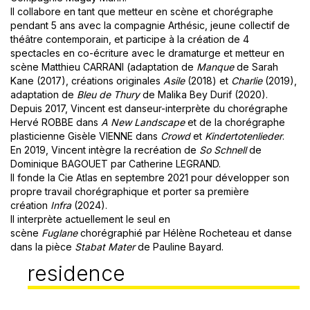
Il collabore en tant que metteur en scène et chorégraphe
pendant 5 ans avec la compagnie Arthésic, jeune collectif de
théâtre contemporain, et participe à la
création de 4
spectacles en co-écriture avec le dramaturge et metteur en
scène Matthieu CARRANI (a
daptation de
Manque
de Sarah
Kane (2017), créations originales
Asile
(2018) et
Charlie
(2019),
adaptation de
Bleu de Thury
de Malika Bey Durif (2020)
.
Depuis 2017, Vincent est danseur-interprète du chorégraphe
Hervé ROBBE dans
A New Landscape
et de la chorégraphe
plasticienne Gisèle VIENNE dans
Crowd
et
Kindertotenlieder
.
En 2019, Vincent intègre la recréation de
So Schnell
de
Dominique BAGOUET par Catherine LEGRAND.
Il fonde la Cie Atlas en septembre 2021 pour développer son
propre travail chorégraphique et porter sa première
création
Infra
(2024).
Il interprète actuellement le seul en
scène
Fuglane
chorégraphié par Hélène Rocheteau et danse
dans la pièce
Stabat Ma
ter
de Pauline Bayard.
residence