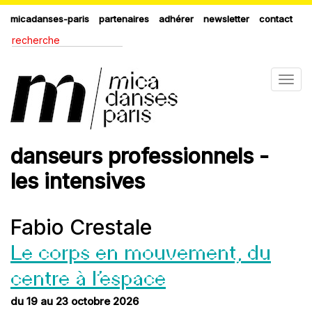
micadanses-paris
partenaires
adhérer
newsletter
contact
Togg
navig
danseurs professionnels -
les intensives
Fabio Crestale
Le corps en mouvement, du
centre à l’espace
du 19 au 23 octobre 2026