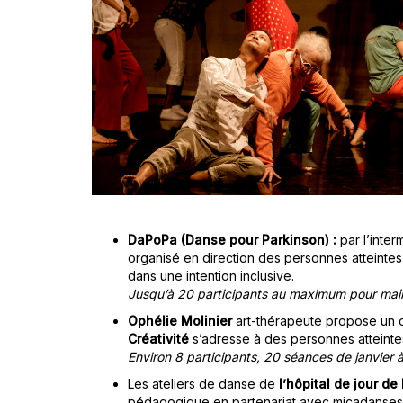
DaPoPa (Danse pour Parkinson) :
par l’inte
organisé en direction des personnes atteintes d
dans une intention inclusive.
Jusqu’à 20 participants au maximum pour mainte
Ophélie Molinier
art-thérapeute propose un c
Créativité
s’adresse à des personnes atteintes
Environ
8 participants,
20 séances de janvier à
L
es ateliers de danse de
l’hôpital de jour d
pédagogique en partenariat avec micadanses e