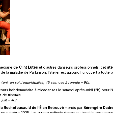
rmédiaire de
Clint Lutes
et d’autres danseurs professionnels, cet
ate
e la maladie de Parkinson, l’atelier est aujourd’hui ouvert à toute p
nir un suivi individualisé,
45 séances à l’année – 90h
ours hebdomadaire à micadanses le samedi après-midi (2h) pour l’A
 de trisomie.
 juin – 40h
e la Rochefoucauld de l’Élan Retrouvé
menés par
Bérengère Dadr
n octobre 2025. Les quinze patients danseurs vivent le processus 