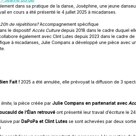
ment dans sa pratique de la danse, Joséphine, une jeune danseuse
il en cours a été présenté le 4 juillet 2025 à micadanses.
 20h de répétitions?
Accompagnement spécifique
s le dispositif
Accès Culture
depuis 2018 dans le cadre duquel ell
collabore également avec Clint Lutes depuis 2023 dans le cadre de
ique à micadanses, Julie Compans a développé une pièce avec un 
te.
Bien Fait !
2025 a été annulée, elle prévoyait la diffusion de 3 spe
limite
, la pièce créée par
Julie Compans en partenariat avec
Acc
foucauld de l’Élan retrouvé
ont présenté leur travail d’écriture le 
clusive par
DaPoPa et Clint Lutes
se sont achevées par deux sorti
s