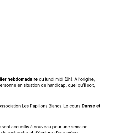
lier hebdomadaire
du lundi midi (2h). A l’origine,
ersonne en situation de handicap, quel qu’il soit,
ssociation Les Papillons Blancs. Le cours
Danse et
e
sont accueillis à nouveau pour une semaine
de recherche et d’écriture d’une pièce