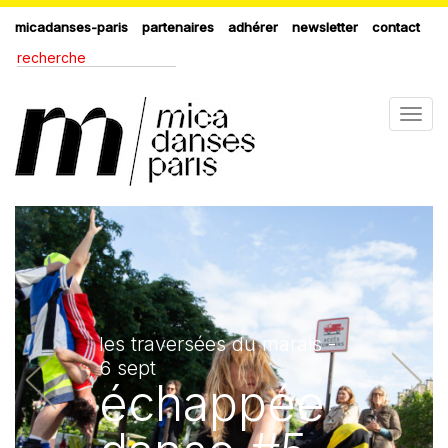
micadanses-paris
partenaires
adhérer
newsletter
contact
Togg
navig
les traversées du marais -
6 sept
échappée