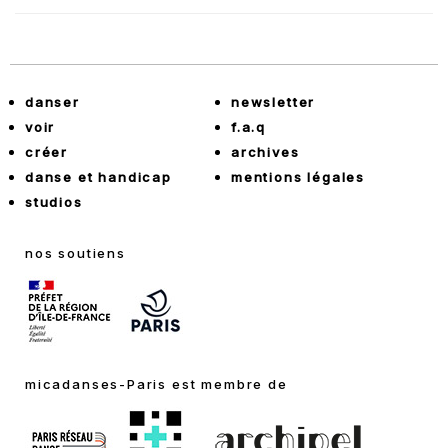
danser
newsletter
voir
f.a.q
créer
archives
danse et handicap
mentions légales
studios
nos soutiens
micadanses-Paris est membre de