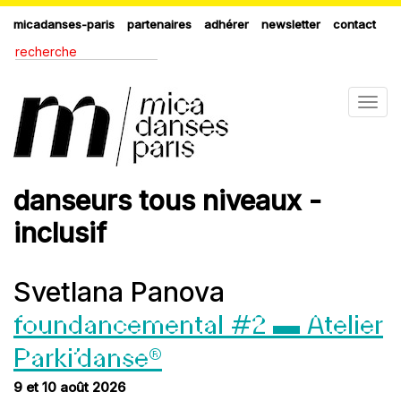
micadanses-paris
partenaires
adhérer
newsletter
contact
Togg
navig
danseurs tous niveaux -
inclusif
Svetlana Panova
foundancemental #2 ▬ Atelier
Parki’danse®
9 et 10 août 2026