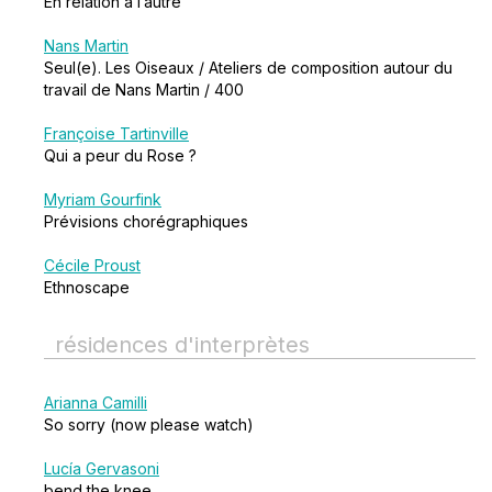
En relation à l’autre
Nans Martin
Seul(e). Les Oiseaux / Ateliers de composition autour du
travail de Nans Martin / 400
Françoise Tartinville
Qui a peur du Rose ?
Myriam Gourfink
Prévisions chorégraphiques
Cécile Proust
Ethnoscape
résidences d'interprètes
Arianna Camilli
So sorry (now please watch)
Lucía Gervasoni
bend the knee