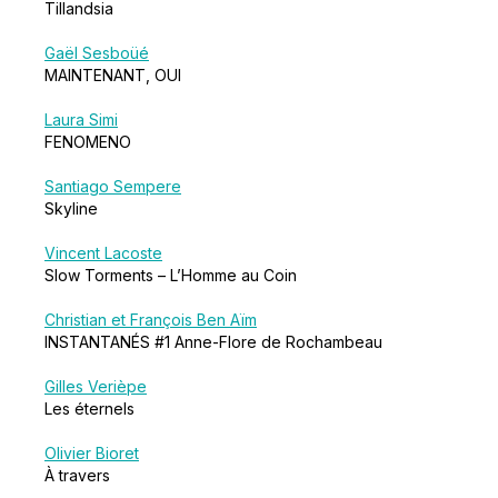
Tillandsia
Gaël Sesboüé
MAINTENANT, OUI
Laura Simi
FENOMENO
Santiago Sempere
Skyline
Vincent Lacoste
Slow Torments – L’Homme au Coin
Christian et François Ben Aïm
INSTANTANÉS #1 Anne-Flore de Rochambeau
Gilles Verièpe
Les éternels
Olivier Bioret
À travers