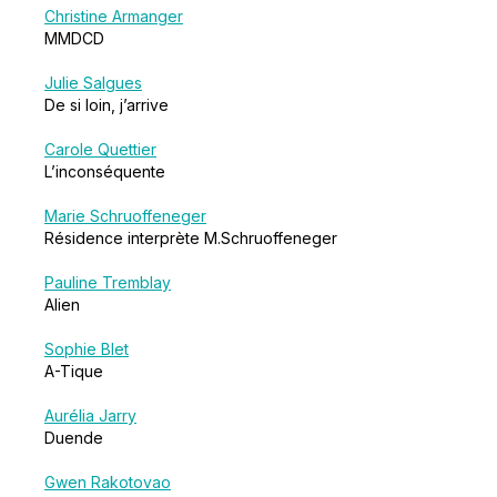
Christine Armanger
MMDCD
Julie Salgues
De si loin, j’arrive
Carole Quettier
L’inconséquente
Marie Schruoffeneger
Résidence interprète M.Schruoffeneger
Pauline Tremblay
Alien
Sophie Blet
A-Tique
Aurélia Jarry
Duende
Gwen Rakotovao