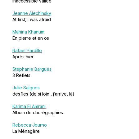
Inaccessible vallée
Jeanne Alechinsky
At first, I was afraid
Mahina Khanum
En pierre et en os
Rafael Pardillo
Après hier
Stéphanie Bargues
3 Reflets
Julie Salgues
des îles (de si loin , j’arrive, là)
Karima El Amrani
Album de chorégraphies
Rebecca Journo
La Ménagère