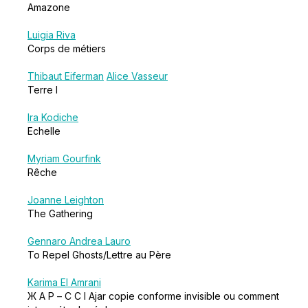
Amazone
Luigia Riva
Corps de métiers
Thibaut Eiferman
Alice Vasseur
Terre I
Ira Kodiche
Echelle
Myriam Gourfink
Rêche
Joanne Leighton
The Gathering
Gennaro Andrea Lauro
To Repel Ghosts/Lettre au Père
Karima El Amrani
Ж А Р – C C I Ajar copie conforme invisible ou comment