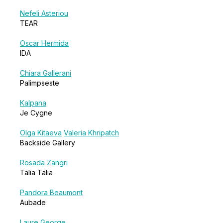
Nefeli Asteriou
TEAR
Oscar Hermida
IDA
Chiara Gallerani
Palimpseste
Kalpana
Je Cygne
Olga Kitaeva
Valeria Khripatch
Backside Gallery
Rosada Zangri
Talia Talia
Pandora Beaumont
Aubade
Laure George