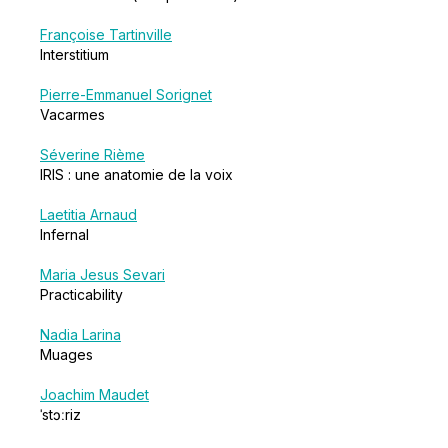
Françoise Tartinville
Interstitium
Pierre-Emmanuel Sorignet
Vacarmes
Séverine Rième
IRIS : une anatomie de la voix
Laetitia Arnaud
Infernal
Maria Jesus Sevari
Practicability
Nadia Larina
Muages
Joachim Maudet
ˈstɔːriz