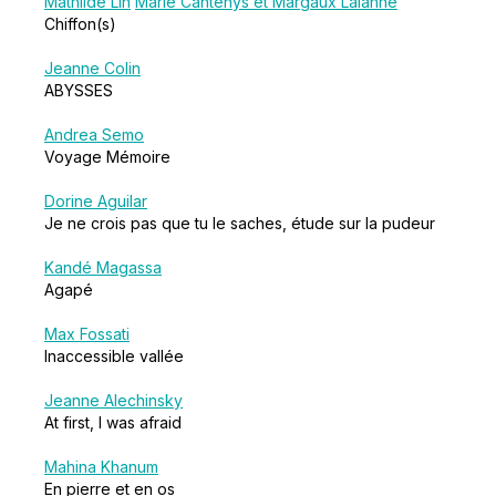
Mathilde Lin
Marie Cantenys et Margaux Lalanne
Chiffon(s)
Jeanne Colin
ABYSSES
Andrea Semo
Voyage Mémoire
Dorine Aguilar
Je ne crois pas que tu le saches, étude sur la pudeur
Kandé Magassa
Agapé
Max Fossati
Inaccessible vallée
Jeanne Alechinsky
At first, I was afraid
Mahina Khanum
En pierre et en os