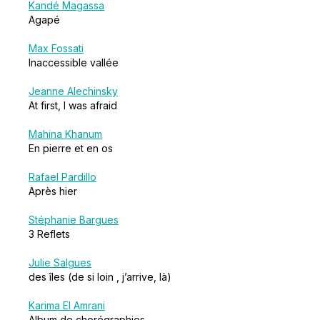
Kandé Magassa
Agapé
Max Fossati
Inaccessible vallée
Jeanne Alechinsky
At first, I was afraid
Mahina Khanum
En pierre et en os
Rafael Pardillo
Après hier
Stéphanie Bargues
3 Reflets
Julie Salgues
des îles (de si loin , j’arrive, là)
Karima El Amrani
Album de chorégraphies