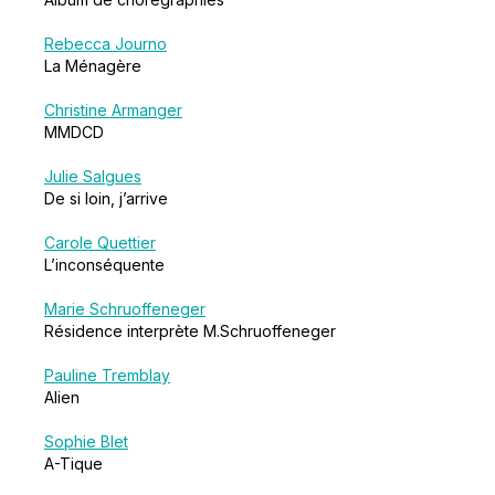
Rebecca Journo
La Ménagère
Christine Armanger
MMDCD
Julie Salgues
De si loin, j’arrive
Carole Quettier
L’inconséquente
Marie Schruoffeneger
Résidence interprète M.Schruoffeneger
Pauline Tremblay
Alien
Sophie Blet
A-Tique