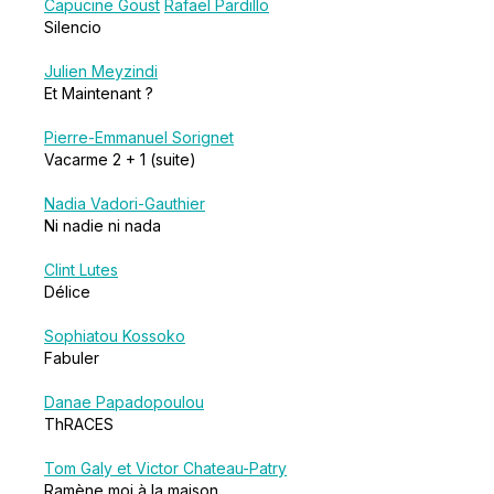
Capucine Goust
Rafael Pardillo
Silencio
Julien Meyzindi
Et Maintenant ?
Pierre-Emmanuel Sorignet
Vacarme 2 + 1 (suite)
Nadia Vadori-Gauthier
Ni nadie ni nada
Clint Lutes
Délice
Sophiatou Kossoko
Fabuler
Danae Papadopoulou
ThRACES
Tom Galy et Victor Chateau-Patry
Ramène moi à la maison