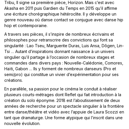
Tribu, Il signe sa première pièce, Horizon. Mais c’est avec
Akasha en 2011 puis Gardien du Temps en 2015 qu’il affirme
une écriture chorégraphique hétéroclite. Il y développe un
genre nouveau où danse contact se conjugue avec danse hip
hop et contemporaine.
A travers ses pièces, il s’inspire de nombreux écrivains et
philosophes pour retranscrire des convictions qui font sa
singularité : Lao Tseu, Marguerite Duras, Luis Ansa, Dôgen, Lin-
Tsi … Autant d’inspirations donnant naissance à un univers
singulier qu’il partage à l’occasion de nombreux stages et
commandes dans divers pays : Nouvelle-Calédonie, Comores,
Haïti, Gabon … Ils y forment de nombreux danseurs (Pro et
semi/pro) qui constitue un vivier d’expérimentation pour ses
créations.
En parallèle, sa passion pour le cinéma le conduit à réaliser
plusieurs courts-métrages dont Reflet qui fait introduction à la
création du solo éponyme. 2018 est l’aboutissement de deux
années de recherche pour un spectacle singulier à la frontière
entre danse/théâtre et vidéo avec l’appuie de Laura Scozzi en
tant que dramaturge. Une forme atypique qui l’inscrit dans une
nouvelle évolution.