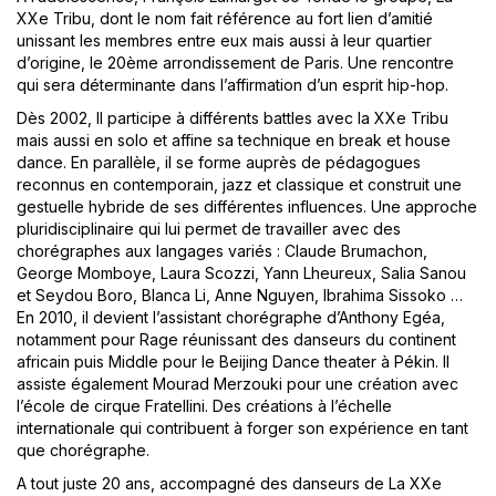
XXe Tribu, dont le nom fait référence au fort lien d’amitié
unissant les membres entre eux mais aussi à leur quartier
d’origine, le 20ème arrondissement de Paris. Une rencontre
qui sera déterminante dans l’affirmation d’un esprit hip-hop.
Dès 2002, Il participe à différents battles avec la XXe Tribu
mais aussi en solo et affine sa technique en break et house
dance. En parallèle, il se forme auprès de pédagogues
reconnus en contemporain, jazz et classique et construit une
gestuelle hybride de ses différentes influences. Une approche
pluridisciplinaire qui lui permet de travailler avec des
chorégraphes aux langages variés : Claude Brumachon,
George Momboye, Laura Scozzi, Yann Lheureux, Salia Sanou
et Seydou Boro, Blanca Li, Anne Nguyen, Ibrahima Sissoko …
En 2010, il devient l’assistant chorégraphe d’Anthony Egéa,
notamment pour Rage réunissant des danseurs du continent
africain puis Middle pour le Beijing Dance theater à Pékin. Il
assiste également Mourad Merzouki pour une création avec
l’école de cirque Fratellini. Des créations à l’échelle
internationale qui contribuent à forger son expérience en tant
que chorégraphe.
A tout juste 20 ans, accompagné des danseurs de La XXe