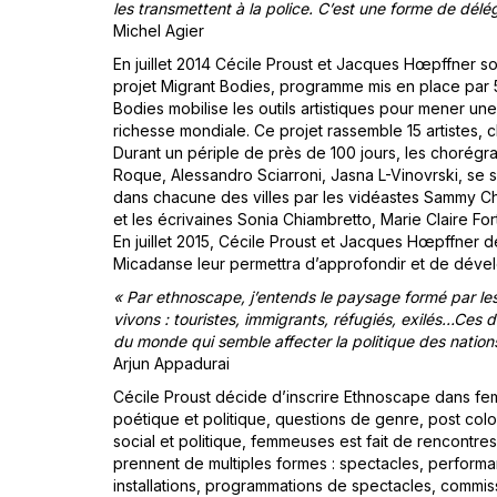
les transmettent à la police. C’est une forme de délé
Michel Agier
En juillet 2014 Cécile Proust et Jacques Hœpffner sont
projet Migrant Bodies, programme mis en place par 5 
Bodies mobilise les outils artistiques pour mener une 
richesse mondiale. Ce projet rassemble 15 artistes, 
Durant un périple de près de 100 jours, les chorégr
Roque, Alessandro Sciarroni, Jasna L-Vinovrski, se
dans chacune des villes par les vidéastes Sammy Ch
et les écrivaines Sonia Chiambretto, Marie Claire Fo
En juillet 2015, Cécile Proust et Jacques Hœpffner 
Micadanse leur permettra d’approfondir et de dév
« Par ethnoscape, j’entends le paysage formé par le
vivons : touristes, immigrants, réfugiés, exilés…Ces
du monde qui semble affecter la politique des nations
Arjun Appadurai
Cécile Proust décide d’inscrire Ethnoscape dans fem
poétique et politique, questions de genre, post colon
social et politique, femmeuses est fait de rencontre
prennent de multiples formes : spectacles, perfor
installations, programmations de spectacles, commi