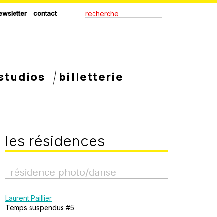
ewsletter
contact
studios
billetterie
les résidences
résidence photo/danse
Laurent Paillier
Temps suspendus #5