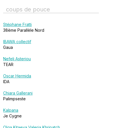
coups de pouce
Stéphane Fratti
38ème Parallèle Nord
IBAWA collectif
Gaua
Nefeli Asteriou
TEAR
Oscar Hermida
IDA
Chiara Gallerani
Palimpseste
Kalpana
Je Cygne
Olga Kitaeva
Valeria Khripatch