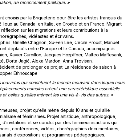
gation, de renoncement politique. »
 choisis par la Briqueterie pour être les artistes français du
lieux au Canada, en Italie, en Croatie et en France. Migrant
réflexion sur les migrations et leurs contributions à la
chorégraphes, vidéastes et écrivains.
aphes, Ginelle Chagnon, Su-Feh Lee, Cécile Proust, Manuel
 sont déplacés entre l’Europe et le Canada, accompagnés
ien, Xavier Curnillon, Jacques Hœpffner, Matteo Maffesanti,
rté, Dorta Jagić, Alexa Mardon, Anna Trevisan.
décident de prolonger ce projet. La résidence de saison à
elopper Ethnoscape
s individus qui constituent le monde mouvant dans lequel nous
 déplacements humains créent une caractéristique essentielle
 et celles qu’elles mènent les une vis-à-vis des autres. »
meuses, projet qu’elle mène depuis 10 ans et qui allie
ialisme et féminismes. Projet artistique, anthropologique,
s, d’invitations et se conclut par des femmeusesactions qui
mances, conférences, vidéos, chorégraphies documentaires,
ssariats d’expositions et programmes pédagogiques.