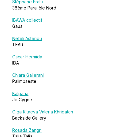
Stéphane Fratti
38ème Parallèle Nord
IBAWA collectif
Gaua
Nefeli Asteriou
TEAR
Oscar Hermida
IDA
Chiara Gallerani
Palimpseste
Kalpana
Je Cygne
Olga Kitaeva
Valeria Khripatch
Backside Gallery
Rosada Zangri
Talia Talia