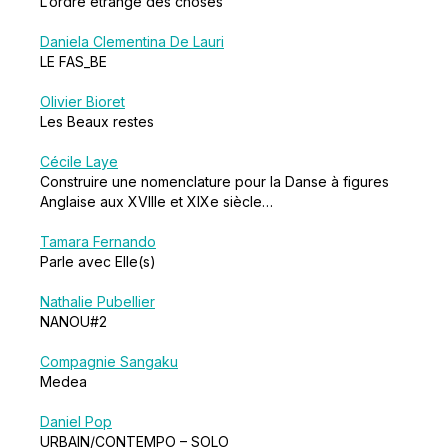
L’ordre étrange des choses
Daniela Clementina De Lauri
LE FAS_BE
Olivier Bioret
Les Beaux restes
Cécile Laye
Construire une nomenclature pour la Danse à figures
Anglaise aux XVIIIe et XIXe siècle…
Tamara Fernando
Parle avec Elle(s)
Nathalie Pubellier
NANOU#2
Compagnie Sangaku
Medea
Daniel Pop
URBAIN/CONTEMPO – SOLO