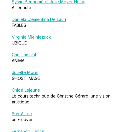
Sylvie Berthomé et Julie Meyer Heine
À l’écoute
Daniela Clementina De Lauri
FABLES
Virginie Mielniezuck
UBIQUE
Christian Ubl
ANIMA
Juliette Morel
GHOST IMAGE
Chloé Lejeune
Le cours technique de Christine Gérard, une vision
artistique
Sun-A Lee
un • cover
Fernando Cabral