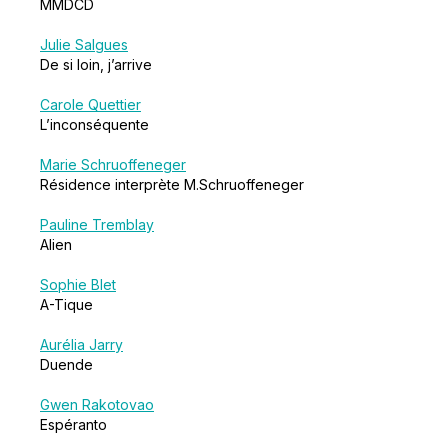
MMDCD
Julie Salgues
De si loin, j’arrive
Carole Quettier
L’inconséquente
Marie Schruoffeneger
Résidence interprète M.Schruoffeneger
Pauline Tremblay
Alien
Sophie Blet
A-Tique
Aurélia Jarry
Duende
Gwen Rakotovao
Espéranto