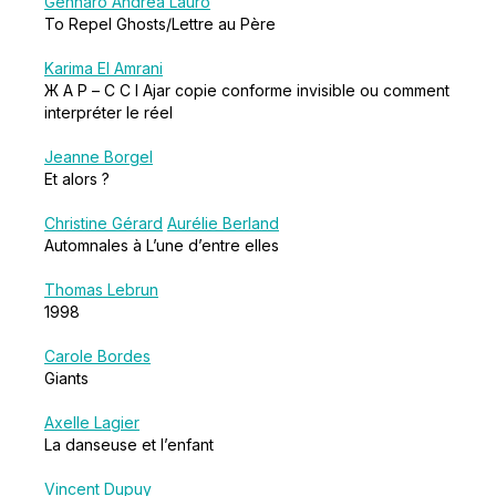
Gennaro Andrea Lauro
To Repel Ghosts/Lettre au Père
Karima El Amrani
Ж А Р – C C I Ajar copie conforme invisible ou comment
interpréter le réel
Jeanne Borgel
Et alors ?
Christine Gérard
Aurélie Berland
Automnales à L’une d’entre elles
Thomas Lebrun
1998
Carole Bordes
Giants
Axelle Lagier
La danseuse et l’enfant
Vincent Dupuy