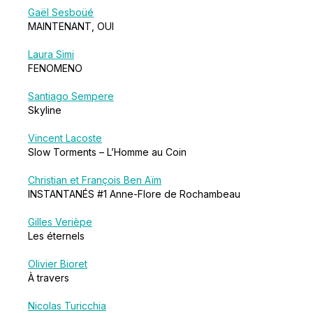
Gaël Sesboüé
MAINTENANT, OUI
Laura Simi
FENOMENO
Santiago Sempere
Skyline
Vincent Lacoste
Slow Torments – L’Homme au Coin
Christian et François Ben Aïm
INSTANTANÉS #1 Anne-Flore de Rochambeau
Gilles Verièpe
Les éternels
Olivier Bioret
À travers
Nicolas Turicchia