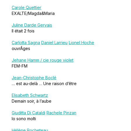
Carole Quettier
EXALTE/Magda&Maria
Juline Darde Gervais
Il était 2 fois
Carlotta Sagna
Daniel Larrieu
Lionel Hoche
ouvrÂges
Jehane Hamm / cie rouge violet
FEM-FM
Jean-Christophe Boclé
… est au-delà … Une raison d’être
Elisabeth Schwartz
Demain soir, à l’aube
Giuditta Di Cataldi
Rachele Pinzan
Io sono molti
Hélène Rocheteau