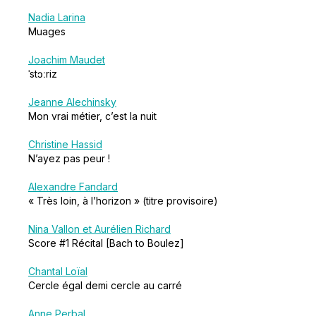
Nadia Larina
Muages
Joachim Maudet
ˈstɔːriz
Jeanne Alechinsky
Mon vrai métier, c’est la nuit
Christine Hassid
N’ayez pas peur !
Alexandre Fandard
« Très loin, à l’horizon » (titre provisoire)
Nina Vallon et Aurélien Richard
Score #1 Récital [Bach to Boulez]
Chantal Loïal
Cercle égal demi cercle au carré
Anne Perbal