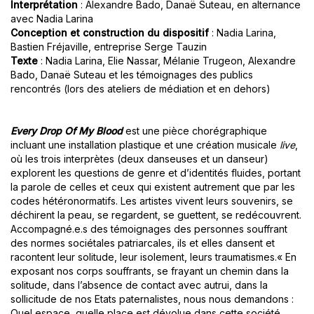
Interprétation
: Alexandre Bado, Danaë Suteau, en alternance
avec Nadia Larina
Conception et construction du dispositif
: Nadia Larina,
Bastien Fréjaville, entreprise Serge Tauzin
Texte
: Nadia Larina, Elie Nassar, Mélanie Trugeon, Alexandre
Bado, Danaë Suteau et les témoignages des publics
rencontrés (lors des ateliers de médiation et en dehors)
Every Drop Of My Blood
est une pièce chorégraphique
incluant une installation plastique et une création musicale
live
,
où les trois interprètes (deux danseuses et un danseur)
explorent les questions de genre et d’identités fluides, portant
la parole de celles et ceux qui existent autrement que par les
codes hétéronormatifs. Les artistes vivent leurs souvenirs, se
déchirent la peau, se regardent, se guettent, se redécouvrent.
Accompagné.e.s des témoignages des personnes souffrant
des normes sociétales patriarcales, ils et elles dansent et
racontent leur solitude, leur isolement, leurs traumatismes.« En
exposant nos corps souffrants, se frayant un chemin dans la
solitude, dans l’absence de contact avec autrui, dans la
sollicitude de nos Etats paternalistes, nous nous demandons :
Quel espace, quelle place est dévolue dans cette société