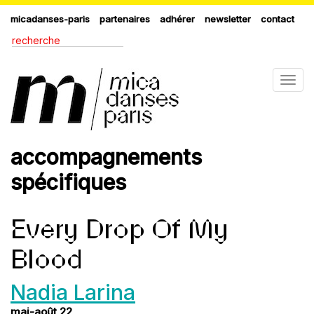
micadanses-paris
partenaires
adhérer
newsletter
contact
Togg
navig
accompagnements
spécifiques
Every Drop Of My
Blood
Nadia Larina
mai-août 22