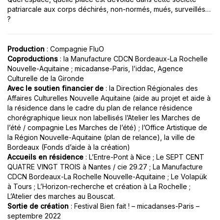
patriarcale aux corps déchirés, non-normés, mués, surveillés…
?
Production
: Compagnie FluO
Coproductions
: la Manufacture CDCN Bordeaux-La Rochelle
Nouvelle-Aquitaine ; micadanse-Paris, l’iddac, Agence
Culturelle de la Gironde
Avec le soutien financier de
: la Direction Régionales des
Affaires Culturelles Nouvelle Aquitaine (aide au projet et aide à
la résidence dans le cadre du plan de relance résidence
chorégraphique lieux non labellisés l’Atelier les Marches de
l’été / compagnie Les Marches de l’été) ; l’Office Artistique de
la Région Nouvelle-Aquitaine (plan de relance), la ville de
Bordeaux (Fonds d’aide à la création)
Accueils en résidence
: L’Entre-Pont à Nice ; Le SEPT CENT
QUATRE VINGT TROIS à Nantes / cie 29.27 ; La Manufacture
CDCN Bordeaux-La Rochelle Nouvelle-Aquitaine ; Le Volapük
à Tours ; L’Horizon-recherche et création à La Rochelle ;
L’Atelier des marches au Bouscat.
Sortie de création
: Festival Bien fait ! – micadanses-Paris –
septembre 2022