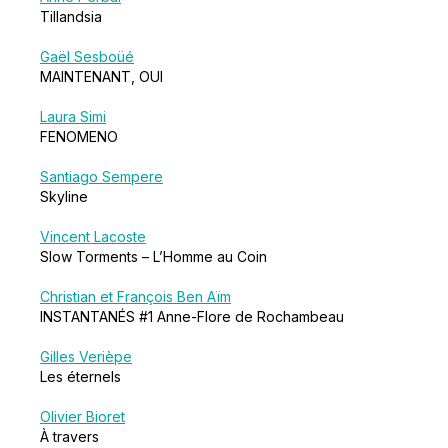
Tillandsia
Gaël Sesboüé
MAINTENANT, OUI
Laura Simi
FENOMENO
Santiago Sempere
Skyline
Vincent Lacoste
Slow Torments – L’Homme au Coin
Christian et François Ben Aïm
INSTANTANÉS #1 Anne-Flore de Rochambeau
Gilles Verièpe
Les éternels
Olivier Bioret
À travers