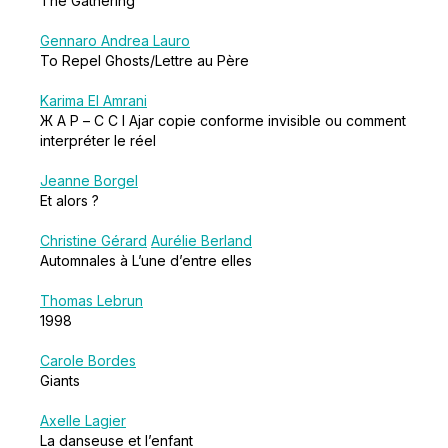
The Gathering
Gennaro Andrea Lauro
To Repel Ghosts/Lettre au Père
Karima El Amrani
Ж А Р – C C I Ajar copie conforme invisible ou comment
interpréter le réel
Jeanne Borgel
Et alors ?
Christine Gérard
Aurélie Berland
Automnales à L’une d’entre elles
Thomas Lebrun
1998
Carole Bordes
Giants
Axelle Lagier
La danseuse et l’enfant