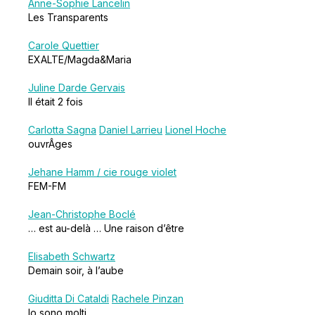
Anne-Sophie Lancelin
Les Transparents
Carole Quettier
EXALTE/Magda&Maria
Juline Darde Gervais
Il était 2 fois
Carlotta Sagna
Daniel Larrieu
Lionel Hoche
ouvrÂges
Jehane Hamm / cie rouge violet
FEM-FM
Jean-Christophe Boclé
… est au-delà … Une raison d’être
Elisabeth Schwartz
Demain soir, à l’aube
Giuditta Di Cataldi
Rachele Pinzan
Io sono molti