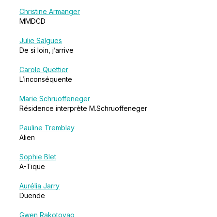
Christine Armanger
MMDCD
Julie Salgues
De si loin, j’arrive
Carole Quettier
L’inconséquente
Marie Schruoffeneger
Résidence interprète M.Schruoffeneger
Pauline Tremblay
Alien
Sophie Blet
A-Tique
Aurélia Jarry
Duende
Gwen Rakotovao