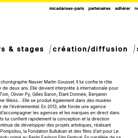
micadanses-paris
partenaires
adhérer
n
rs & stages
création/diffusion
horégraphe Nasser Martin Gousset. Il lui confie le rôle
 de deux ans. Elle devient interprète à internationale pour
om, Olivier Py, Gilles Baron, Étant Donnée, Benjamin
aume Weiss… Elle se produit également dans des musées
eur de l’événementiel. En 2013, elle fonde une agence
f d’accompagner les agences et les marques en direct dans
s lui confient rapidement la conception et la direction
continue de développer des projets artistiques, réalisant
mpidou, la Fondation Bullukian et des films d’art pour Le
du primé au Berlin Fashion Film Festival. En parallèle de sa