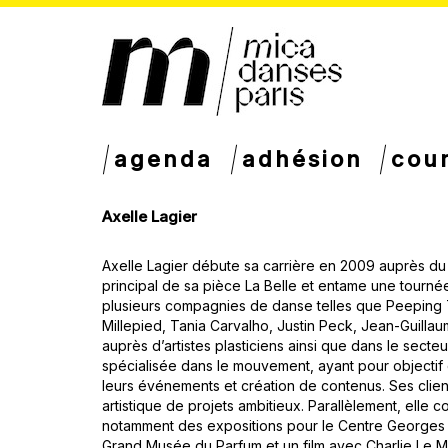
agenda
adhésion
cou
Axelle Lagier
Axelle Lagier débute sa carrière en 2009 auprès du c
principal de sa pièce La Belle et entame une tournée
plusieurs compagnies de danse telles que Peeping T
Millepied, Tania Carvalho, Justin Peck, Jean-Guill
auprès d’artistes plasticiens ainsi que dans le sect
spécialisée dans le mouvement, ayant pour objecti
leurs événements et création de contenus. Ses client
artistique de projets ambitieux. Parallèlement, elle 
notamment des expositions pour le Centre Georges Po
Grand Musée du Parfum et un film avec Charlie Le Min