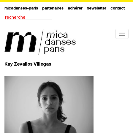
micadanses-paris
partenaires
adhérer
newsletter
contact
Togg
navig
Kay Zevallos Villegas