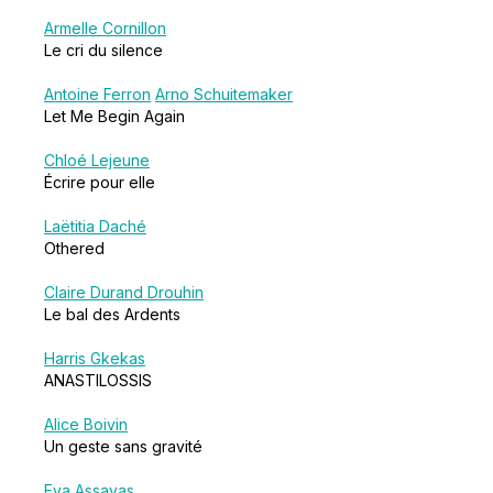
Armelle Cornillon
Le cri du silence
Antoine Ferron
Arno Schuitemaker
Let Me Begin Again
Chloé Lejeune
Écrire pour elle
Laëtitia Daché
Othered
Claire Durand Drouhin
Le bal des Ardents
Harris Gkekas
ANASTILOSSIS
Alice Boivin
Un geste sans gravité
Eva Assayas