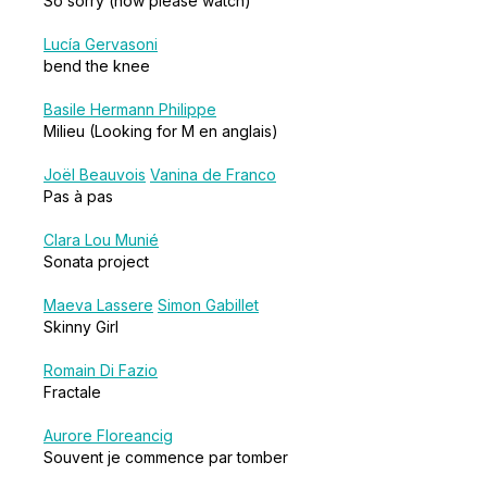
So sorry (now please watch)
Lucía Gervasoni
bend the knee
Basile Hermann Philippe
Milieu (Looking for M en anglais)
Joël Beauvois
Vanina de Franco
Pas à pas
Clara Lou Munié
Sonata project
Maeva Lassere
Simon Gabillet
Skinny Girl
Romain Di Fazio
Fractale
Aurore Floreancig
Souvent je commence par tomber