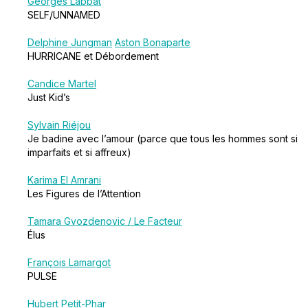
Georges Labbat
SELF/UNNAMED
Delphine Jungman
Aston Bonaparte
HURRICANE et Débordement
Candice Martel
Just Kid’s
Sylvain Riéjou
Je badine avec l’amour (parce que tous les hommes sont si
imparfaits et si affreux)
Karima El Amrani
Les Figures de l’Attention
Tamara Gvozdenovic / Le Facteur
Élus
François Lamargot
PULSE
Hubert Petit-Phar