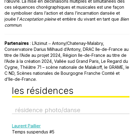
l’œuvre. La mise en déclinaisons multiples et simultanées des
ces séquences chorégraphiques et musicales est une façon
de symboliser dans l’action et dans l’incarnation dansée et
jouée l’
Acceptation pleine
et entière du vivant en tant que
Bien
commun
.
Partenaires
: L’Azimut ‒ Antony/Chatenay-Malabry,
Conservatoire Darius Milhaud dʼAntony, DRAC Ile-de-France au
titre de lʼAide au projet 2024, Région Ile-de-France au titre de
l’Aide à la création 2024, Vallée sud Grand Paris, Le Regard du
Cygne, Théâtre 71 – scène nationale de Malakoff, le GRAME, le
C ND, Scènes nationales de Bourgogne Franche Comté et
d’Ile-de-Fran
ce.
les résidences
résidence photo/danse
Laurent Paillier
Temps suspendus #5