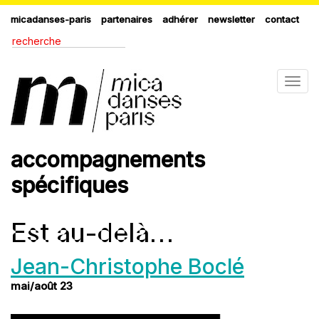
micadanses-paris
partenaires
adhérer
newsletter
contact
Togg
navig
accompagnements
spécifiques
Est au-delà…
Jean-Christophe Boclé
mai/août 23