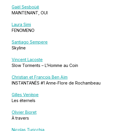
Gaël Sesboüé
MAINTENANT, OUI
Laura Simi
FENOMENO
Santiago Sempere
Skyline
Vincent Lacoste
Slow Torments – L’Homme au Coin
Christian et François Ben Aïm
INSTANTANÉS #1 Anne-Flore de Rochambeau
Gilles Verièpe
Les éternels
Olivier Bioret
À travers
Nicolas Turicchia