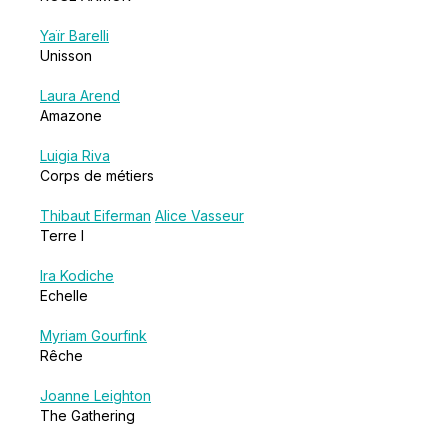
Yaïr Barelli
Unisson
Laura Arend
Amazone
Luigia Riva
Corps de métiers
Thibaut Eiferman
Alice Vasseur
Terre I
Ira Kodiche
Echelle
Myriam Gourfink
Rêche
Joanne Leighton
The Gathering