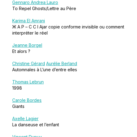
Gennaro Andrea Lauro
To Repel Ghosts/Lettre au Père
Karima El Amrani
Ж А Р – C C I Ajar copie conforme invisible ou comment
interpréter le réel
Jeanne Borgel
Et alors ?
Christine Gérard
Aurélie Berland
Automnales à L’une d’entre elles
Thomas Lebrun
1998
Carole Bordes
Giants
Axelle Lagier
La danseuse et l’enfant
Vincent Dupuy