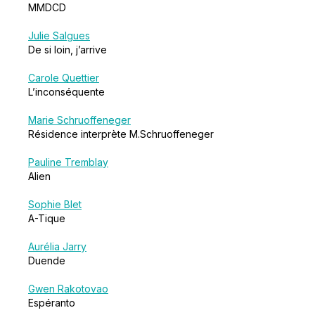
MMDCD
Julie Salgues
De si loin, j’arrive
Carole Quettier
L’inconséquente
Marie Schruoffeneger
Résidence interprète M.Schruoffeneger
Pauline Tremblay
Alien
Sophie Blet
A-Tique
Aurélia Jarry
Duende
Gwen Rakotovao
Espéranto