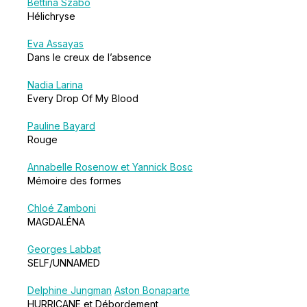
Bettina Szabo
Hélichryse
Eva Assayas
Dans le creux de l’absence
Nadia Larina
Every Drop Of My Blood
Pauline Bayard
Rouge
Annabelle Rosenow et Yannick Bosc
Mémoire des formes
Chloé Zamboni
MAGDALÉNA
Georges Labbat
SELF/UNNAMED
Delphine Jungman
Aston Bonaparte
HURRICANE et Débordement