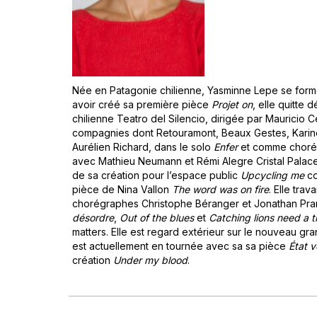
Née en Patagonie chilienne, Yasminne Lepe se forme 
avoir créé sa première pièce
Projet on
, elle quitte 
chilienne Teatro del Silencio, dirigée par Mauricio C
compagnies dont Retouramont, Beaux Gestes, Karine 
Aurélien Richard, dans le solo
Enfer
et comme chorégr
avec Mathieu Neumann et Rémi Alegre Cristal Palace,
de sa création pour l’espace public
Upcycling me
co
pièce de Nina Vallon
The word was on fire
. Elle tra
chorégraphes Christophe Béranger et Jonathan Pran
désordre
,
Out of the blues
et
Catching lions need a 
matters. Elle est regard extérieur sur le nouveau gr
est actuellement en tournée avec sa sa pièce
État 
création
Under my blood
.