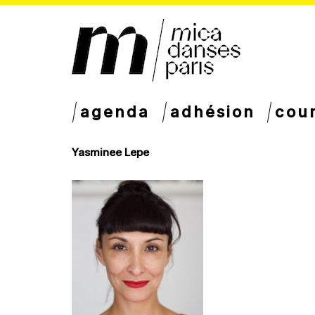
agenda
adhésion
cou
Yasminee Lepe