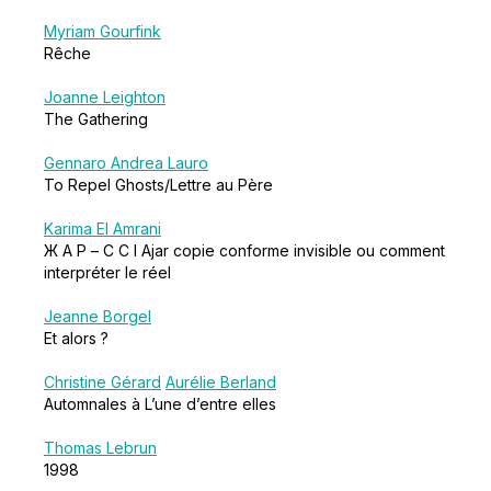
Myriam Gourfink
Rêche
Joanne Leighton
The Gathering
Gennaro Andrea Lauro
To Repel Ghosts/Lettre au Père
Karima El Amrani
Ж А Р – C C I Ajar copie conforme invisible ou comment
interpréter le réel
Jeanne Borgel
Et alors ?
Christine Gérard
Aurélie Berland
Automnales à L’une d’entre elles
Thomas Lebrun
1998