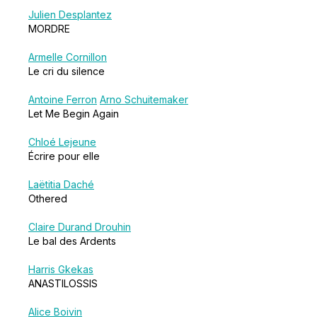
Julien Desplantez
MORDRE
Armelle Cornillon
Le cri du silence
Antoine Ferron
Arno Schuitemaker
Let Me Begin Again
Chloé Lejeune
Écrire pour elle
Laëtitia Daché
Othered
Claire Durand Drouhin
Le bal des Ardents
Harris Gkekas
ANASTILOSSIS
Alice Boivin