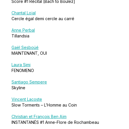
Score #1 Récital [Bach to Boulez]
Chantal Loïal
Cercle égal demi cercle au carré
Anne Perbal
Tillandsia
Gaël Sesboüé
MAINTENANT, OUI
Laura Simi
FENOMENO
Santiago Sempere
Skyline
Vincent Lacoste
Slow Torments – L’Homme au Coin
Christian et François Ben Aïm
INSTANTANÉS #1 Anne-Flore de Rochambeau