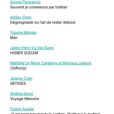
Aurore Floreancig
Souvent je commence par tomber
Ashley Chen
Dégringolade ou l’art de rester debout
Yoanna Blikman
Man
Julien-Henri Vu Van Dung
HOMER GUELEM
Mathilde Lin
Marie Cantenys et Margaux Lalanne
Chiffon(s)
Jeanne Colin
ABYSSES
Andrea Semo
Voyage Mémoire
Dorine Aguilar
Je ne crois pas que tu le saches, étude sur la pudeur