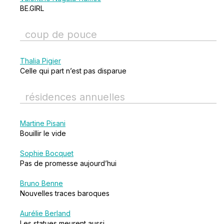
BE.GIRL
coup de pouce
Thalia Pigier
Celle qui part n’est pas disparue
résidences annuelles
Martine Pisani
Bouillir le vide
Sophie Bocquet
Pas de promesse aujourd’hui
Bruno Benne
Nouvelles traces baroques
Aurélie Berland
Les statues meurent aussi