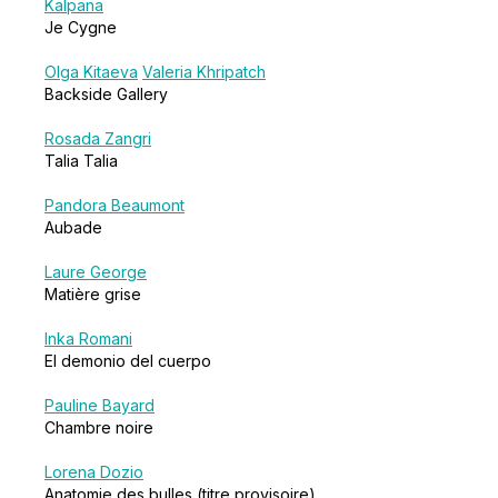
Kalpana
Je Cygne
Olga Kitaeva
Valeria Khripatch
Backside Gallery
Rosada Zangri
Talia Talia
Pandora Beaumont
Aubade
Laure George
Matière grise
Inka Romani
El demonio del cuerpo
Pauline Bayard
Chambre noire
Lorena Dozio
Anatomie des bulles (titre provisoire)