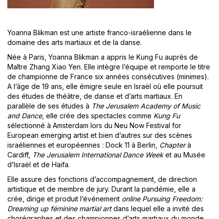
Yoanna Blikman est une artiste franco-israélienne dans le
domaine des arts martiaux et de la danse.
Née à Paris, Yoanna Blikman a appris le Kung Fu auprès de
Maître Zhang Xiao Yen. Elle intègre l’équipe et remporte le titre
de championne de France six années consécutives (minimes).
A l’âge de 19 ans, elle émigre seule en Israël où elle poursuit
des études de théâtre, de danse et d’arts martiaux. En
parallèle de ses études à
The Jerusalem Academy of Music
and Dance
, elle crée des spectacles comme
Kung Fu
sélectionné à Amsterdam lors du Neu Now Festival for
European emerging artist et bien d’autres sur des scènes
israéliennes et européennes : Dock 11 à Berlin,
Chapter
à
Cardiff,
The Jerusalem International Dance Week
et au Musée
d’Israël et de Haifa.
Elle assure des fonctions d’accompagnement, de direction
artistique et de membre de jury. Durant la pandémie, elle a
crée, dirige et produit l’événement
online
Pursuing Freedom:
Dreaming up fé
minine martial art
dans lequel elle a invité des
chorégraphes et des championnes d’arts martiaux du monde