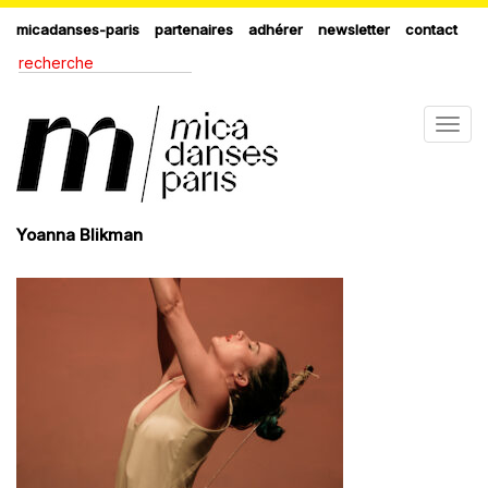
micadanses-paris
partenaires
adhérer
newsletter
contact
Togg
navig
Yoanna Blikman