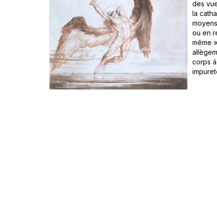
des vue
la catha
moyens 
ou en r
même »*
allègem
corps á
impuret