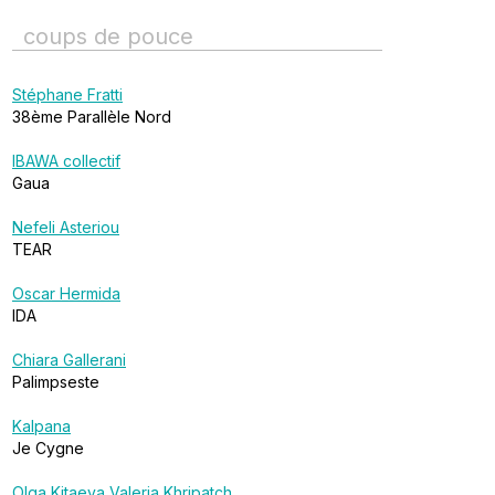
coups de pouce
Stéphane Fratti
38ème Parallèle Nord
IBAWA collectif
Gaua
Nefeli Asteriou
TEAR
Oscar Hermida
IDA
Chiara Gallerani
Palimpseste
Kalpana
Je Cygne
Olga Kitaeva
Valeria Khripatch