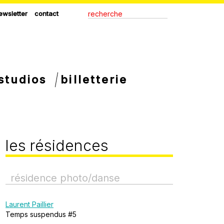
ewsletter
contact
studios
billetterie
les résidences
résidence photo/danse
Laurent Paillier
Temps suspendus #5