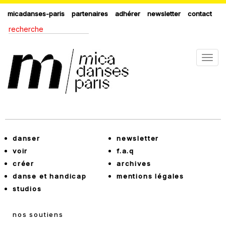
micadanses-paris
partenaires
adhérer
newsletter
contact
Togg
navig
danser
newsletter
voir
f.a.q
créer
archives
danse et handicap
mentions légales
studios
nos soutiens