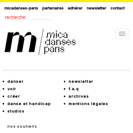
micadanses-paris
partenaires
adhérer
newsletter
contact
Togg
navig
danser
newsletter
voir
f.a.q
créer
archives
danse et handicap
mentions légales
studios
nos soutiens