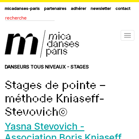
micadanses-paris
partenaires
adhérer
newsletter
contact
Togg
navig
DANSEURS TOUS NIVEAUX - STAGES
Stages de pointe –
méthode Kniaseff-
Stevovich©
Yasna Stevovich -
Association Boris Kniaseff