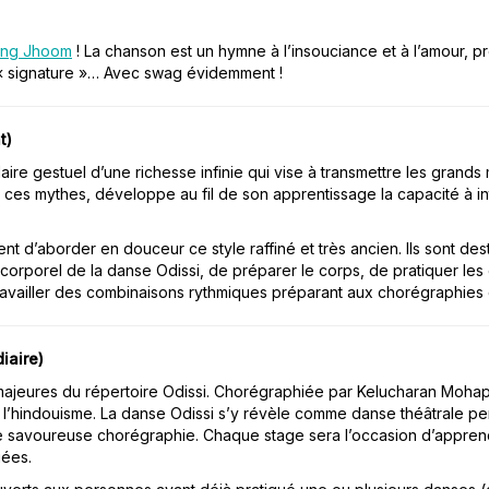
ang Jhoom
! La chanson est un hymne à l’insouciance et à l’amour, 
« signature »… Avec swag évidemment !
t)
laire gestuel d’une richesse infinie qui vise à transmettre les grands
 ces mythes, développe au fil de son apprentissage la capacité à 
nt d’aborder en douceur ce style raffiné et très ancien. Ils sont d
e corporel de la danse Odissi, de préparer le corps, de pratiquer le
travailler des combinaisons rythmiques préparant aux chorégraphies 
iaire)
 majeures du répertoire Odissi. Chorégraphiée par Kelucharan Mohap
l’hindouisme. La danse Odissi s’y révèle comme danse théâtrale perm
 savoureuse chorégraphie. Chaque stage sera l’occasion d’apprendre
uées.