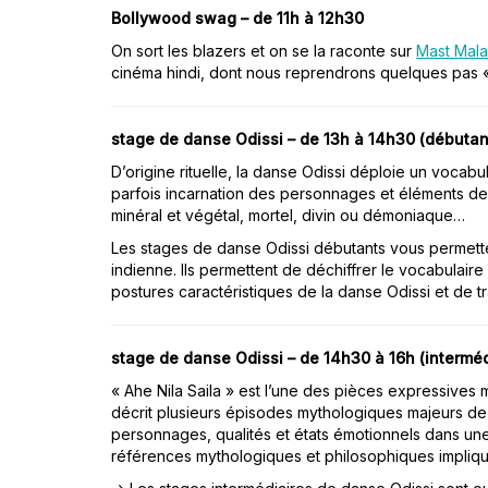
Bollywood swag – de 11h à 12h30
On sort les blazers et on se la raconte sur
Mast Mal
cinéma hindi, dont nous reprendrons quelques pas 
stage de danse Odissi – de 13h à 14h30 (débutan
D’origine rituelle, la danse Odissi déploie un vocabu
parfois incarnation des personnages et éléments de
minéral et végétal, mortel, divin ou démoniaque…
Les stages de danse Odissi débutants vous permette
indienne. Ils permettent de déchiffrer le vocabulair
postures caractéristiques de la danse Odissi et de 
stage de danse Odissi – de 14h30 à 16h (interméd
« Ahe Nila Saila » est l’une des pièces expressives
décrit plusieurs épisodes mythologiques majeurs de 
personnages, qualités et états émotionnels dans une
références mythologiques et philosophiques impliq