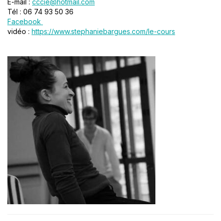
E-mail :
cccie@hotmail.com
Tél : 06 74 93 50 36
Facebook
vidéo :
https://www.stephaniebargues.com/le-cours