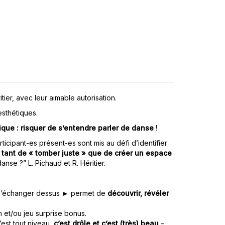
ier, avec leur aimable autorisation.
esthétiques.
ique : risquer de s’entendre parler de danse
!
ticipant-es présent-es sont mis au défi d’identifier
 tant de « tomber juste » que de créer un espace
anse ?” L. Pichaud et R. Héritier.
s d’échanger dessus ► permet de
découvrir, révéler
 et/ou jeu surprise bonus.
est tout niveau,
c’est drôle et c’est (très) beau
–