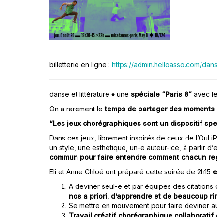
billetterie en ligne :
https://admin.helloasso.com/da
danse et littérature ♦ une
spéciale “Paris 8”
avec le
On a rarement le
temps de partager des moments 
“Les jeux chorégraphiques sont un dispositif spe
Dans ces jeux, librement inspirés de ceux de l’OuLiPo
un style, une esthétique, un-e auteur-ice, à partir d’
commun pour faire entendre comment chacun reg
Eli et Anne Chloé ont préparé cette soirée de 2h15
e
A deviner seul-e et par équipes des citatio
nos a priori, d’apprendre et de beaucoup rir
Se mettre en mouvement pour faire deviner au
Travail créatif chorégraphique collaborati