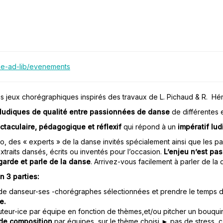
nse-ad-lib/evenements
s jeux chorégraphiques inspirés des travaux de L. Pichaud & R. Hérit
ludiques de qualité entre passionnées de danse
de différentes 
ctaculaire, pédagogique et réflexif
qui répond à un
impératif lud
, des « experts » de la danse invités spécialement ainsi que les par
extraits dansés, écrits ou inventés pour l’occasion.
L’enjeu n’est pas
arde et parle de la danse
. Arrivez-vous facilement à parler de la d
n 3 parties:
ns de danseur-ses -chorégraphes sélectionnées et prendre le temp
e.
teur-ice par équipe en fonction de thèmes,et/ou pitcher un bouquin
f de composition
par équipes, sur le thème choisi ► pas de stress, c’