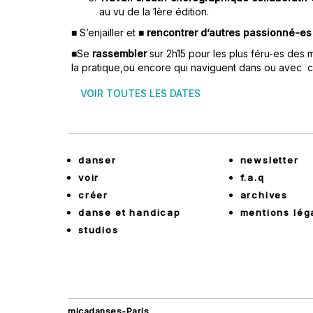
au vu de la 1ère édition.
■ S’enjailler et ■
rencontrer d’autres passionné-e
■Se
rassembler
sur 2h15 pour les plus féru-es des 
la pratique,ou encore qui naviguent dans ou avec 
VOIR TOUTES LES DATES
danser
newsletter
voir
f.a.q
créer
archives
danse et handicap
mentions lég
studios
micadanses-Paris